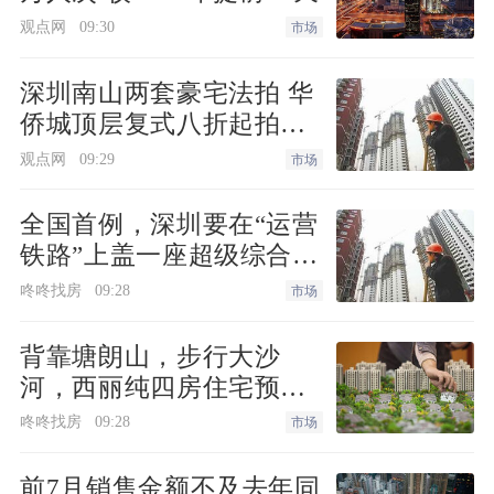
观点网
09:30
市场
深圳南山两套豪宅法拍 华
侨城顶层复式八折起拍深
圳湾住宅1334.98万起
观点网
09:29
市场
全国首例，深圳要在“运营
铁路”上盖一座超级综合
体！
咚咚找房
09:28
市场
背靠塘朗山，步行大沙
河，西丽纯四房住宅预备
上新
咚咚找房
09:28
市场
前7月销售金额不及去年同