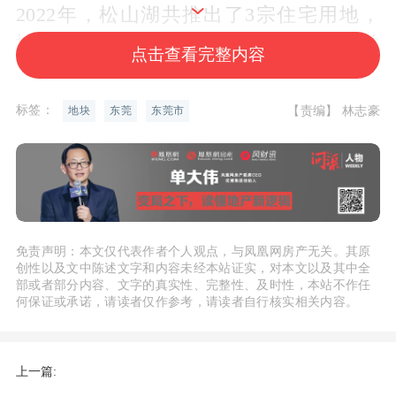
2022年，松山湖共推出了3宗住宅用地，
地块分别由华润、华侨城和东实竞得，并
点击查看完整内容
开发成松湖润府、华侨城松湖原岸和三限
房。
标签：
【责编】 林志豪
地块
东莞
东莞市
其中，松湖润府已完成备案，备案均价约
5.1万元/㎡。
根据东莞住建局发布的《2023年2月东莞
免责声明：本文仅代表作者个人观点，与凤凰网房产无关。其原
市
商品住宅
网上签约销售情况》显示，松
创性以及文中陈述文字和内容未经本站证实，对本文以及其中全
部或者部分内容、文字的真实性、完整性、及时性，本站不作任
山湖2月份一手洋房单价约6万元/㎡，二手
何保证或承诺，请读者仅作参考，请读者自行核实相关内容。
洋房约4.2万元/㎡。区域目前有万科松樾
在售，均价约55482元/㎡。
上一篇: