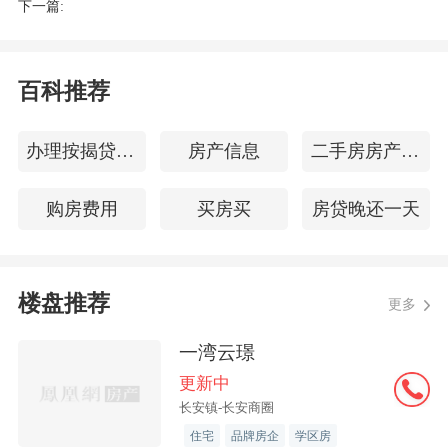
下一篇:
从断供到重启，松山湖的新
房市
场在逐步
复苏。地块将于4月19日早上10点开拍，
小师弟将持续关注。
百科推荐
办理按揭贷款流程
房产信息
二手房房产证过户流程
购房费用
买房买
房贷晚还一天
楼盘推荐
更多
一湾云璟
更新中
长安镇-长安商圈
住宅
品牌房企
学区房