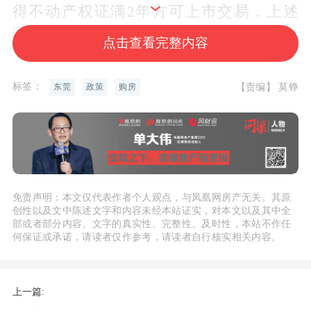
得不动产权证满2年方可上市交易，上述
区域暂停实行商品住房限购政策。
点击查看完整内容
我市其他区域的新建商品住房须自商品房
标签：
【责编】 莫铮
东莞
政策
购房
买卖合同网签备案之日起满3年方可上市
交易，二手商品住房暂停实行限售政策。
本通知自印发之日起施行。此前相关政策
措施与本通知不一致的，以本通知内容为
免责声明：本文仅代表作者个人观点，与凤凰网房产无关。其原
准。
创性以及文中陈述文字和内容未经本站证实，对本文以及其中全
部或者部分内容、文字的真实性、完整性、及时性，本站不作任
何保证或承诺，请读者仅作参考，请读者自行核实相关内容。
东莞市住房和城乡建设局 东莞市不动产登
记中心
上一篇: