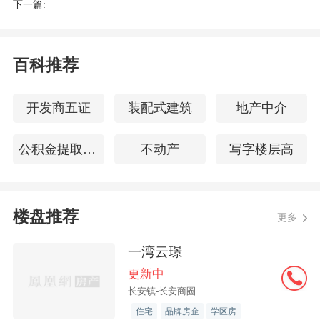
2022年12月26日
下一篇:
百科推荐
开发商五证
装配式建筑
地产中介
公积金提取申请
不动产
写字楼层高
楼盘推荐
更多
一湾云璟
更新中
长安镇-长安商圈
住宅
品牌房企
学区房