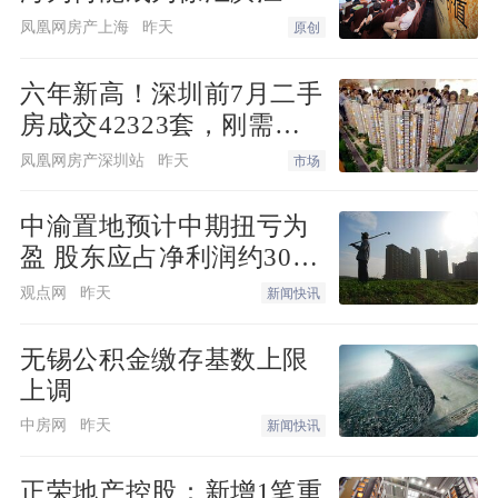
接“新质生产力”的人居锚
凤凰网房产上海
昨天
原创
点？
六年新高！深圳前7月二手
房成交42323套，刚需刚
改撑起"量的回归"
凤凰网房产深圳站
昨天
市场
中渝置地预计中期扭亏为
盈 股东应占净利润约3000
万港元
观点网
昨天
新闻快讯
无锡公积金缴存基数上限
上调
中房网
昨天
新闻快讯
正荣地产控股：新增1笔重